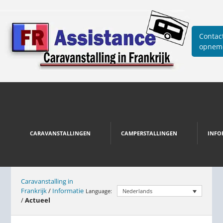
Contac
opnem
CARAVANSTALLINGEN
CAMPERSTALLINGEN
INFO
Caravanstalling in
Frankrijk
/
Informatie
Language:
Nederlands
/
Actueel