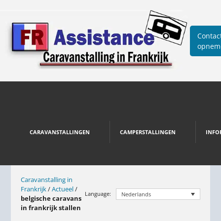
Contac
opnem
CARAVANSTALLINGEN
CAMPERSTALLINGEN
INFO
Caravanstalling in
Frankrijk
/
Actueel
/
Language:
Nederlands
belgische caravans
in frankrijk stallen