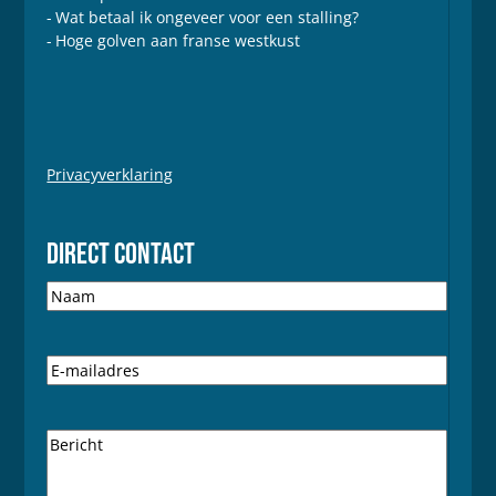
Wat betaal ik ongeveer voor een stalling?
Hoge golven aan franse westkust
Privacyverklaring
DIRECT CONTACT
N
a
a
m
E
-
m
a
B
i
e
l
r