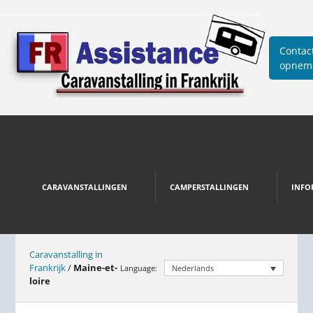
Contac
opnem
CARAVANSTALLINGEN
CAMPERSTALLINGEN
INFO
Caravanstalling in
Frankrijk
/
Maine-et-
Language:
Nederlands
loire