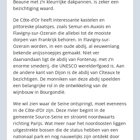
Beaune met z’n kleurrijke dakpannen, is zeker een
bezichtiging waard.
De Côte-d’Or heeft interessante kastelen en
pittoreske plaatsjes, zoals Semur-en-Auxois en
Flavigny-sur-Ozerain die allebei tot de mooiste
dorpen van Frankrijk behoren. In Flavigny-sur-
Ozerain worden, in een oude abdij, al eeuwenlang
bekende anijssnoepjes gemaakt. Niet ver
daarvandaan ligt de abdij van Fontenay, met z’n
enorme smederij, die UNESCO werelderfgoed is. Aan
de andere kant van Dijon is de abdij van Cîteaux te
bezichtigen. De monniken van deze abdij speelden
een belangrijke rol in de ontwikkeling van de
wijnbouw in Bourgondië.
Wie wil zien waar de Seine ontspringt, moet eveneens
in de Côte-d’Or zijn. Deze rivier begint in de
gemeente Source-Seine en stroomt noordwaarts
richting Parijs. Wat meer naar het noordoosten liggen
uitgestrekte bossen die de status hebben van een
nationaal park en nog nauwelijks zijn ontdekt door