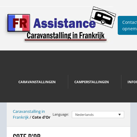
Contac
opnem
CARAVANSTALLINGEN
CAMPERSTALLINGEN
INFO
Caravanstalling in
Language:
Nederlands
Frankrijk
/
Cote d'Or