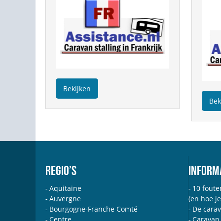
Bekijken
Bek
REGIO’S
INFORM
Aquitaine
10 fouten
Auvergne
(en hoe j
Bourgogne-Franche Comté
De carav
Centre
Caravan 