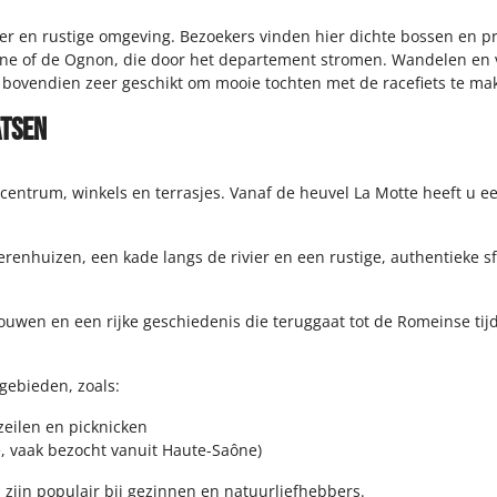
r en rustige omgeving. Bezoekers vinden hier dichte bossen en p
aone of de Ognon, die door het departement stromen. Wandelen en v
bovendien zeer geschikt om mooie tochten met de racefiets te ma
ATSEN
entrum, winkels en terrasjes. Vanaf de heuvel La Motte heeft u ee
renhuizen, een kade langs de rivier en een rustige, authentieke sf
wen en een rijke geschiedenis die teruggaat tot de Romeinse tijd
gebieden, zoals:
zeilen en picknicken
e, vaak bezocht vanuit Haute-Saône)
 zijn populair bij gezinnen en natuurliefhebbers.