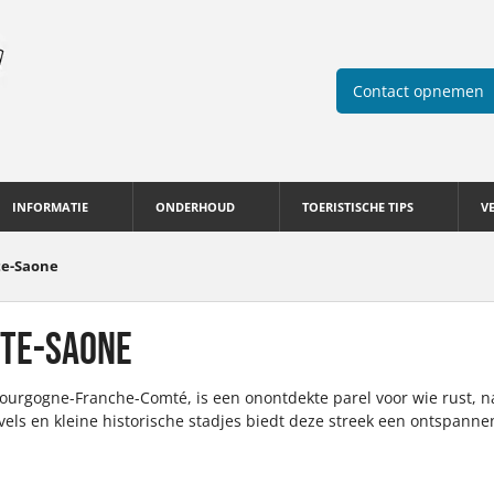
Contact opnemen
INFORMATIE
ONDERHOUD
TOERISTISCHE TIPS
V
te-Saone
UTE-SAONE
urgogne-Franche-Comté, is een onontdekte parel voor wie rust, na
vels en kleine historische stadjes biedt deze streek een ontspannen 