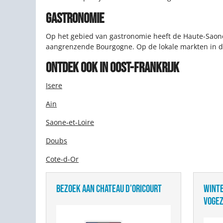
GASTRONOMIE
Op het gebied van gastronomie heeft de Haute-Saone 
aangrenzende Bourgogne. Op de lokale markten in de
ONTDEK OOK IN OOST-FRANKRIJK
Isere
Ain
Saone-et-Loire
Doubs
Cote-d-Or
BEZOEK AAN CHATEAU D’ORICOURT
WINTE
VOGE