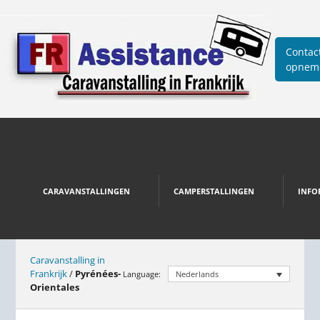
Contac
opnem
CARAVANSTALLINGEN
CAMPERSTALLINGEN
INFO
Caravanstalling in
Frankrijk
/
Pyrénées-
Language:
Nederlands
Orientales