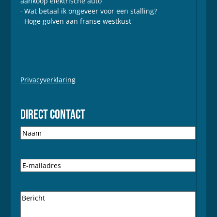
aankoop elektrische auto
Wat betaal ik ongeveer voor een stalling?
Hoge golven aan franse westkust
Privacyverklaring
DIRECT CONTACT
N
a
a
m
E
-
m
a
B
i
e
l
r