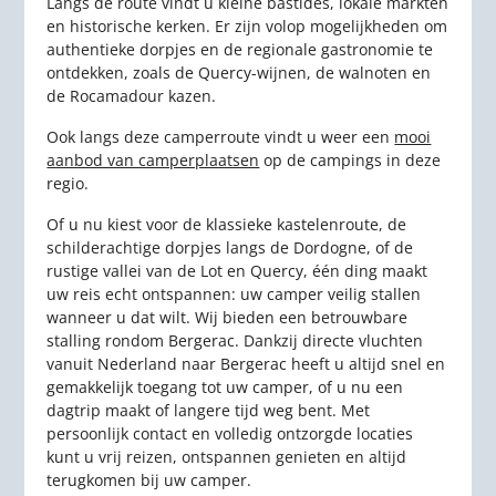
Langs de route vindt u kleine bastides, lokale markten
en historische kerken. Er zijn volop mogelijkheden om
authentieke dorpjes en de regionale gastronomie te
ontdekken, zoals de Quercy-wijnen, de walnoten en
de Rocamadour kazen.
Ook langs deze camperroute vindt u weer een
mooi
aanbod van camperplaatsen
op de campings in deze
regio.
Of u nu kiest voor de klassieke kastelenroute, de
schilderachtige dorpjes langs de Dordogne, of de
rustige vallei van de Lot en Quercy, één ding maakt
uw reis echt ontspannen: uw camper veilig stallen
wanneer u dat wilt. Wij bieden een betrouwbare
stalling rondom Bergerac. Dankzij directe vluchten
vanuit Nederland naar Bergerac heeft u altijd snel en
gemakkelijk toegang tot uw camper, of u nu een
dagtrip maakt of langere tijd weg bent. Met
persoonlijk contact en volledig ontzorgde locaties
kunt u vrij reizen, ontspannen genieten en altijd
terugkomen bij uw camper.