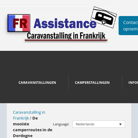
Contac
opnem
CARAVANSTALLINGEN
CAMPERSTALLINGEN
INFO
Caravanstalling in
Frankrijk
/
De
mooiste
Language:
Nederlands
camperroutes in de
Dordogne