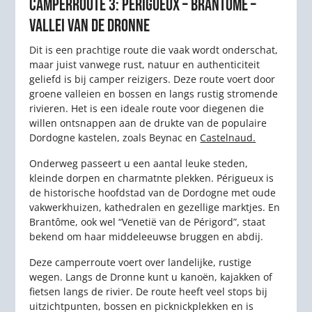
CAMPERROUTE 3: PÉRIGUEUX – BRANTÔME –
VALLEI VAN DE DRONNE
Dit is een prachtige route die vaak wordt onderschat,
maar juist vanwege rust, natuur en authenticiteit
geliefd is bij camper reizigers. Deze route voert door
groene valleien en bossen en langs rustig stromende
rivieren. Het is een ideale route voor diegenen die
willen ontsnappen aan de drukte van de populaire
Dordogne kastelen, zoals Beynac en
Castelnaud.
Onderweg passeert u een aantal leuke steden,
kleinde dorpen en charmatnte plekken. Périgueux is
de historische hoofdstad van de Dordogne met oude
vakwerkhuizen, kathedralen en gezellige marktjes. En
Brantôme, ook wel “Venetië van de Périgord”, staat
bekend om haar middeleeuwse bruggen en abdij.
Deze camperroute voert over landelijke, rustige
wegen. Langs de Dronne kunt u kanoën, kajakken of
fietsen langs de rivier. De route heeft veel stops bij
uitzichtpunten, bossen en picknickplekken en is