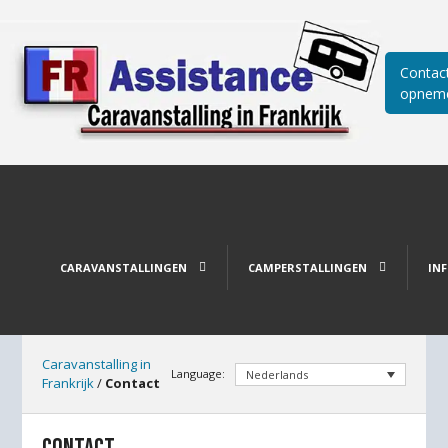
Contac
opnem


CARAVANSTALLINGEN
CAMPERSTALLINGEN
IN
Caravanstalling in
Language:
Nederlands
Frankrijk
/
Contact